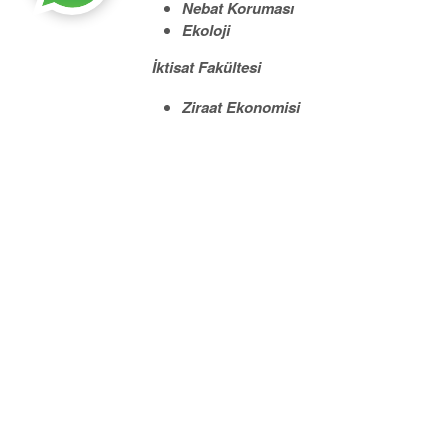
Nebat Koruması
Ekoloji
İktisat Fakültesi
Ziraat Ekonomisi
Ziraat Turizmi
Pazarlama
İktisat (İngilizce)
Tropikal ve Subtropikal Tarım Fakültesi
Tarım Fakültesi 1921 yılında ilk kurulduğunda
kişiymiş. 1945 yılında, Plovdiv de Ziraat Ünive
Bağımsız olarak faaliyete geçtiği ilk yıllar
Fakülteleri) 1950 yılında Vasil Kolorof adi altı
talep yetersizliği yüzünden kaldırılmıştır, am
gösterilmektedir. Mektep Son haliyle çağımız
Üniversite Bulgaristan’ın tek yüksek eği
tanınmaktadır. Tarım üniversitesi çağımızda ye