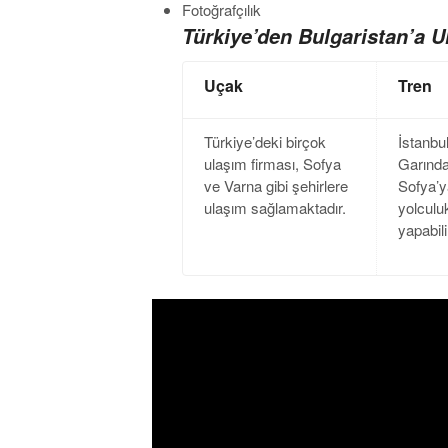
Fotoğrafçılık
Türkiye’den Bulgaristan’a U
Uçak
Tren
Türkiye’deki birçok
İstanbul
ulaşım firması, Sofya
Garınd
ve Varna gibi şehirlere
Sofya’y
ulaşım sağlamaktadır.
yolculu
yapabili