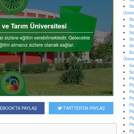
So
Ünive
So
t ve Tarım Üniversitesi
So
So
si sizlere eğitim verebilmektedir. Gelecekte
So
eğitim almanız sizlere olanak sağlar..
So
So
Ünive
So
So
Pl
Pl
Pl
Pl
Pl
EBOOK’TA PAYLAŞ
TWİTTER’DA PAYLAŞ
Pl
Pl
Pl
Pl