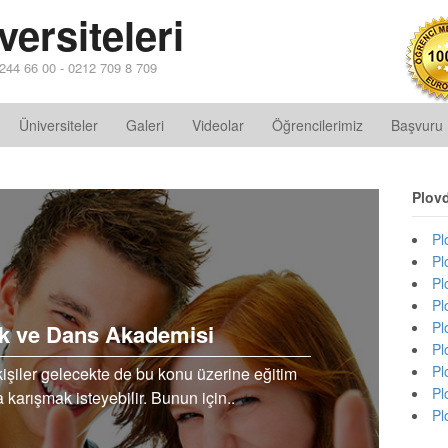
ersiteleri
2 244 66 00 - 0212 709 8 709
Üniversiteler
Galeri
Videolar
Öğrencilerimiz
Başvuru
Plov
Pl
Pl
Pl
Pl
Pl
ik ve Dans Akademisi
Pl
Pl
işiler gelecekte de bu konu üzerine eğitim
Pl
karışmak isteyebilir. Bunun için..
Pl