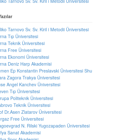
liko Tarnovo Sv. Sv. Kiril i Metodii Üniversitesi
azılar
liko Tarnovo Sv. Sv. Kiril i Metodii Üniversitesi
rna Tıp Üniversitesi
rna Teknik Üniversitesi
rna Free Üniversitesi
rna Ekonomi Üniversitesi
rna Deniz Harp Akademisi
men Ep Konstantin Preslavski Üniversitesi Shu
ara Zagora Trakya Üniversitesi
se Angel Kanchev Üniversitesi
even Tıp Üniversitesi
rupa Politeknik Üniversitesi
brovo Teknik Üniversitesi
of Dr.Asen Zlatarov Üniversitesi
rgaz Free Üniversitesi
agoevgrad N. Rilski Yugozapaden Üniversitesi
fya Sanat Akademisi
fya Spor Akademisi