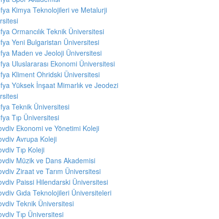
fya Kimya Teknolojileri ve Metalurji
rsitesi
fya Ormancılık Teknik Üniversitesi
fya Yeni Bulgaristan Üniversitesi
fya Maden ve Jeoloji Üniversitesi
fya Uluslararası Ekonomi Üniversitesi
fya Kliment Ohridski Üniversitesi
fya Yüksek İnşaat Mimarlık ve Jeodezi
rsitesi
fya Teknik Üniversitesi
fya Tıp Üniversitesi
ovdiv Ekonomi ve Yönetimi Koleji
ovdiv Avrupa Koleji
ovdiv Tıp Koleji
ovdiv Müzik ve Dans Akademisi
ovdiv Ziraat ve Tarım Üniversitesi
ovdiv Paissi Hilendarski Üniversitesi
ovdiv Gıda Teknolojileri Üniversiteleri
ovdiv Teknik Üniversitesi
ovdiv Tıp Üniversitesi