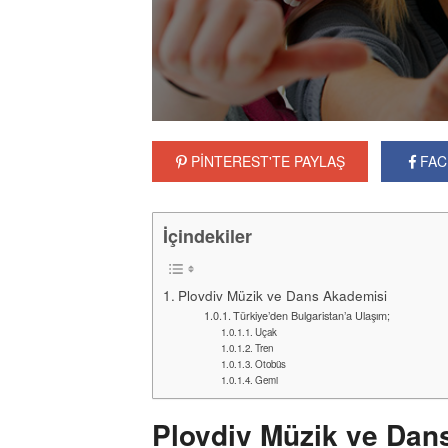
PİNTEREST'TE PAYLAŞ
FAC
İçindekiler
Plovdiv Müzik ve Dans Akademisi
Türkiye’den Bulgaristan’a Ulaşım;
Uçak
Tren
Otobüs
Gemi
Plovdiv Müzik ve Dan