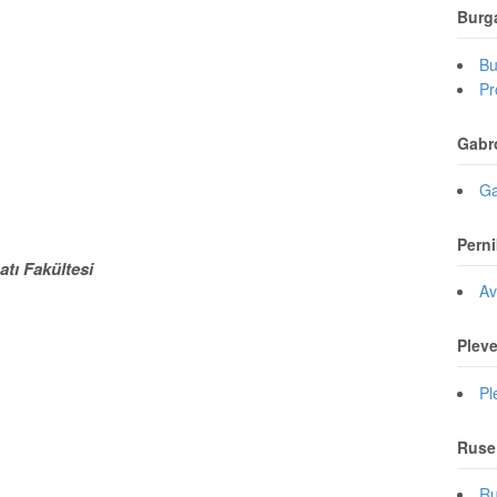
Burg
Bu
Pr
Gabr
Ga
Perni
tı Fakültesi
Av
Plev
Pl
Ruse
Ru