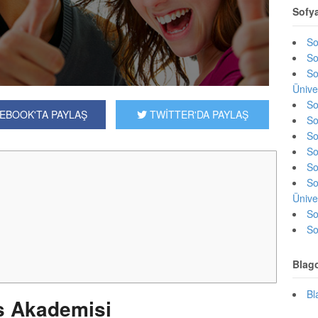
Sofy
So
So
So
Ünive
So
EBOOK'TA PAYLAŞ
TWİTTER'DA PAYLAŞ
So
So
So
So
So
Ünive
So
So
Blag
Bl
s Akademisi