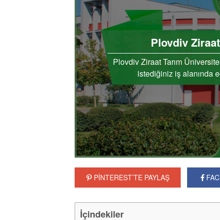
Plovdiv Ziraa
Plovdiv Ziraat Tarım Üniversite
istediğiniz iş alanında 
PİNTEREST’TE PAYLAŞ
FAC
İçindekiler