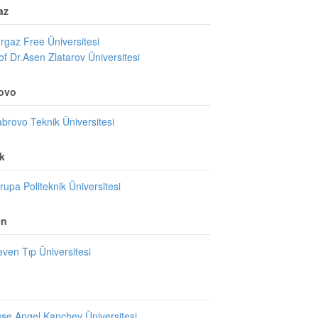
az
rgaz Free Üniversitesi
of Dr.Asen Zlatarov Üniversitesi
ovo
brovo Teknik Üniversitesi
k
rupa Politeknik Üniversitesi
en
even Tıp Üniversitesi
se Angel Kanchev Üniversitesi