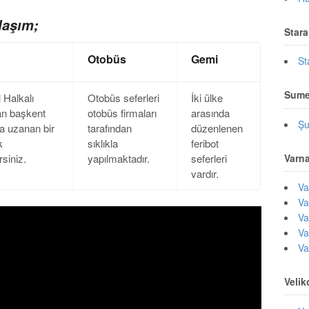
laşım;
Star
Otobüs
Gemi
St
Sum
 Halkalı
Otobüs seferleri
İki ülke
an başkent
otobüs firmaları
arasında
Şu
a uzanan bir
tarafından
düzenlenen
k
sıklıkla
feribot
Varn
rsiniz.
yapılmaktadır.
seferleri
vardır.
Va
Va
Va
Va
Va
Veli