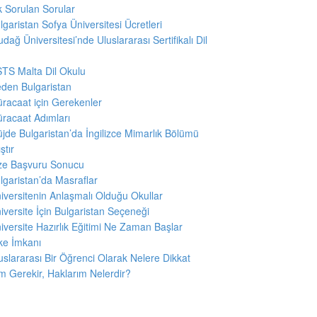
k Sorulan Sorular
lgaristan Sofya Üniversitesi Ücretleri
udağ Üniversitesi’nde Uluslararası Sertifikalı Dil
u
TS Malta Dil Okulu
den Bulgaristan
racaat için Gerekenler
racaat Adımları
jde Bulgaristan’da İngilizce Mimarlık Bölümü
ştır
ze Başvuru Sonucu
lgaristan’da Masraflar
iversitenin Anlaşmalı Olduğu Okullar
iversite İçin Bulgaristan Seçeneği
iversite Hazırlık Eğitimi Ne Zaman Başlar
ke İmkanı
uslararası Bir Öğrenci Olarak Nelere Dikkat
 Gerekir, Haklarım Nelerdir?