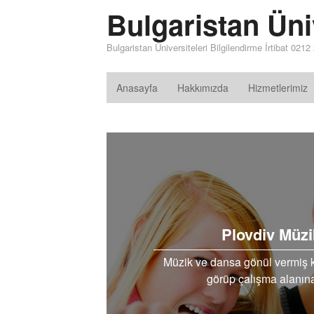
Bulgaristan Üniv
Bulgaristan Üniversiteleri Bilgilendirme İrtibat 021
Anasayfa
Hakkımızda
Hizmetlerimiz
Plovdiv Müz
Müzik ve dansa gönül vermiş k
görüp çalışma alanına 