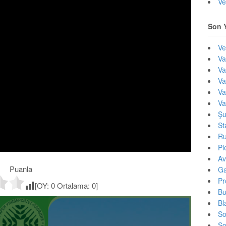
Ve
Son Y
Ve
Va
Va
Va
Va
Va
Şu
St
Ru
Pl
Av
Puanla
Ga
Pr
[OY:
0
Ortalama:
0
]
Bu
Bl
So
So