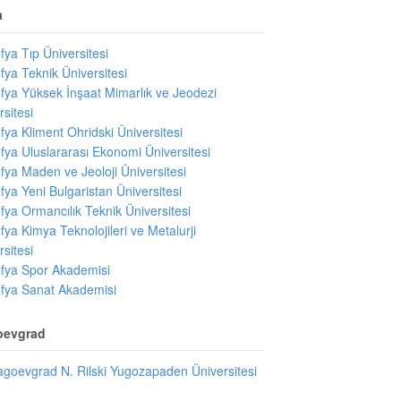
a
fya Tıp Üniversitesi
fya Teknik Üniversitesi
fya Yüksek İnşaat Mimarlık ve Jeodezi
rsitesi
fya Kliment Ohridski Üniversitesi
fya Uluslararası Ekonomi Üniversitesi
fya Maden ve Jeoloji Üniversitesi
fya Yeni Bulgaristan Üniversitesi
fya Ormancılık Teknik Üniversitesi
fya Kimya Teknolojileri ve Metalurji
rsitesi
fya Spor Akademisi
fya Sanat Akademisi
oevgrad
agoevgrad N. Rilski Yugozapaden Üniversitesi