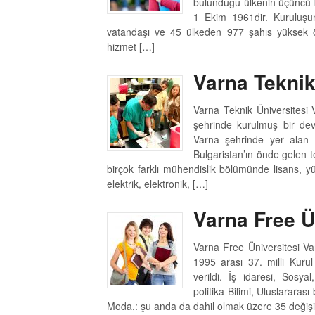
bulunduğu ülkenin üçüncü b
1 Ekim 1961dir. Kuruluşu
vatandaşı ve 45 ülkeden 977 şahıs yüksek ö
hizmet […]
Varna Teknik
Varna Teknik Üniversitesi 
şehrinde kurulmuş bir devl
Varna şehrinde yer alan bi
Bulgaristan’ın önde gelen t
birçok farklı mühendislik bölümünde lisans, y
elektrik, elektronik, […]
Varna Free Ü
Varna Free Üniversitesi Va
1995 arası 37. milli Kurul
verildi. İş idaresi, Sosya
politika Bilimi, Uluslararası
Moda,: şu anda da dahil olmak üzere 35 değişi