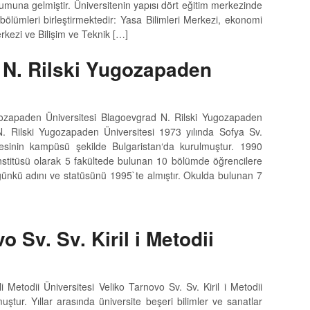
urumuna gelmiştir. Üniversitenin yapısı dört eğitim merkezinde
bölümleri birleştirmektedir: Yasa Bilimleri Merkezi, ekonomi
rkezi ve Bilişim ve Teknik […]
 N. Rilski Yugozapaden
ozapaden Üniversitesi Blagoevgrad N. Rilski Yugozapaden
N. Rilski Yugozapaden Üniversitesi 1973 yılında Sofya Sv.
tesinin kampüsü şekilde Bulgaristan‘da kurulmuştur. 1990
nstitüsü olarak 5 fakültede bulunan 10 bölümde öğrencilere
günkü adını ve statüsünü 1995`te almıştır. Okulda bulunan 7
o Sv. Sv. Kiril i Metodii
li Metodii Üniversitesi Veliko Tarnovo Sv. Sv. Kiril i Metodii
uştur. Yıllar arasında üniversite beşeri bilimler ve sanatlar