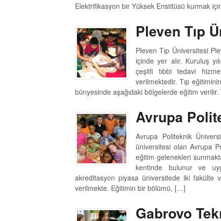
Elektrifikasyon bir Yüksek Enstitüsü kurmak iç
Pleven Tıp Ü
Pleven Tıp Üniversitesi Ple
içinde yer alır. Kuruluş y
çeşitli tıbbi tedavi hizme
verilmektedir. Tıp eğitimini
bünyesinde aşağıdaki bölgelerde eğitim verilir. 
Avrupa Polit
Avrupa Politeknik Üniversi
üniversitesi olan Avrupa Po
eğitim gelenekleri sunmakt
kentinde bulunur ve uyg
akreditasyon piyasa üniversitede iki fakülte
verilmekte. Eğitimin bir bölümü, […]
Gabrovo Tekn