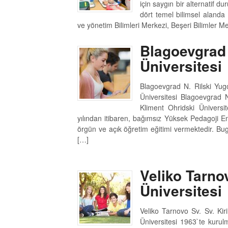
için saygın bir alternatif d
dört temel bilimsel alanda 
ve yönetim Bilimleri Merkezi, Beşeri Bilimler Me
Blagoevgrad
Üniversitesi
Blagoevgrad N. Rilski Yug
Üniversitesi Blagoevgrad 
Kliment Ohridski Üniversi
yılından itibaren, bağımsız Yüksek Pedagoji E
örgün ve açık öğretim eğitimi vermektedir. Bu
[…]
Veliko Tarnov
Üniversitesi
Veliko Tarnovo Sv. Sv. Kiri
Üniversitesi 1963`te kurulm