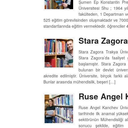
Şumen Ep Konstantin Pres
Üniversitesi Shu ; 1964 yı
fakülteden, 1 Departman ve
525 eğitim görevlisinden oluşmaktadır ve 7000
standartlarında eğitim vermektedir. öğrenciler
Stara Zagora
Stara Zagora Trakya Ünive
Stara Zagora’da faaliyet
başlamıştır. Stara Zagora 
bulunan bir devlet üniver
akredite edilmiştir. Üniversite, birçok farklı
Bunlar arasında mühendislik, beşeri […]
Ruse Angel 
Ruse Angel Kanchev Ünive
tarihinde ilk anamal yüks
sektörünün Mühendisliği a
sonucu şekilde, eğitim