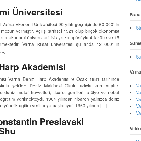
i Üniversitesi
Star
 Varna Ekonomi Üniversitesi 90 yıllık geçmişinde 60 000′ in
St
mezun vermiştir. Açılış tarihsel 1921 olup birçok ekonomist
. Varna ekonomi üniversitesi iki ayrı kampüsüyle 4 fakülte ve 15
Sum
rmektedir. Varna iktisat üniversitesi şu anda 12 000′ in
[…]
Şu
 Harp Akademisi
Varn
isi Varna Deniz Harp Akademisi 9 Ocak 1881 tarihinde
Va
 okulu şekilde Deniz Makinesi Okulu adıyla kurulmuştur.
 deniz motor kuvvetleri, ticaret gemileri, atölye ve nebat
Va
 öğretim verilmekteydi. 1904 yılından itibaren yalnızca deniz
Va
ye yönelik eğitim verilmeye başlanıyor. 1960 yılında […]
Va
Va
nstantin Preslavski
 Shu
Veli