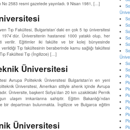
in No 2583 resmi gazetede yayınladı. 9 Nisan 1981, […]
So
Ünive
niversitesi
So
So
ven Tıp Fakültesi, Bulgaristan`daki en çok 5 tıp üniversitesi
So
ılı 1974`dür. Üniversitenin hastanesi 1000 yataklı olup, her
So
ti verilir. Eğitimler iki fakülte ve bir kolej bünyesinde
So
n verildiği Tıp fakültesinin beraberinde kamu sağlığı fakültesi
So
Tıp Fakültesi Tıp (İngilizce) […]
Ünive
So
eknik Üniversitesi
So
Pl
tesi Avrupa Politeknik Üniversitesi Bulgaristan’ın en yeni
Pl
liteknik Üniversitesi, Amerikan stiliyle ahenk içinde Avrupa
Pl
adır. Üniversite, başkent Sofya’dan 20 km uzaklıktaki Pernik
Pl
un ulaşım imkanlarına sahiptir. Eğitim Bakanlığı’ndan
Pl
 ve bir departman bulunmakta. İngilizce ve Bulgarca eğitim
Pl
Pl
Pl
ik Üniversitesi
Pl