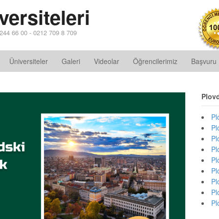
ersiteleri
2 244 66 00 - 0212 709 8 709
Üniversiteler
Galeri
Videolar
Öğrencilerimiz
Başvuru
Plov
Pl
Pl
Pl
Pl
Pl
Pl
Pl
Pl
Pl