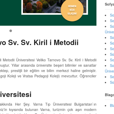
Sofy
So
So
So
Ünive
So
o Sv. Sv. Kiril i Metodii
So
So
So
So
li Metodii Üniversitesi Veliko Tarnovo Sv. Sv. Kiril i Metodii
uştur. Yıllar arasında üniversite beşeri bilimler ve sanatlar
So
tep, prestijli bir eğitim ve bilim merkezi haline gelmiştir.
Ünive
oji Koleji ve Vratsa Pedagoji Koleji) mevcuttur. Öğrenciler
So
So
iversitesi
Blag
akkında Her Şey. Varna Tıp Üniversitesi Bulgaristan`ın
Bl
z’in kıyısında bulunan Varna, turizmin çok aşırı modern