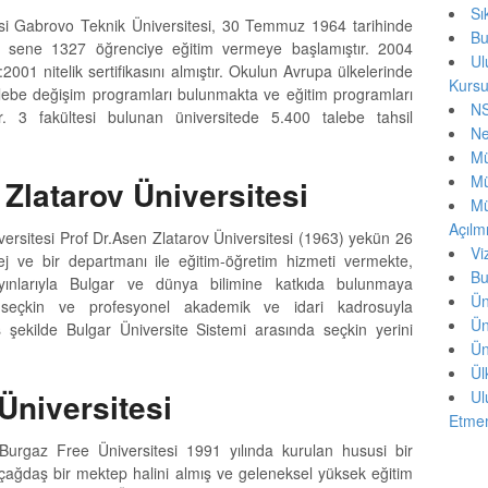
Sı
si Gabrovo Teknik Üniversitesi, 30 Temmuz 1964 tarihinde
Bu
lk sene 1327 öğrenciye eğitim vermeye başlamıştır. 2004
Ul
2001 nitelik sertifikasını almıştır. Okulun Avrupa ülkelerinde
Kurs
talebe değişim programları bulunmakta ve eğitim programları
NS
. 3 fakültesi bulunan üniversitede 5.400 talebe tahsil
Ne
Mü
Mü
 Zlatarov Üniversitesi
Mü
Açılmı
versitesi Prof Dr.Asen Zlatarov Üniversitesi (1963) yekün 26
Vi
ej ve bir departmanı ile eğitim-öğretim hizmeti vermekte,
Bu
yınlarıyla Bulgar ve dünya bilimine katkıda bulunmaya
Ün
te seçkin ve profesyonel akademik ve idari kadrosuyla
Ün
şekilde Bulgar Üniversite Sistemi arasında seçkin yerini
Ün
Ül
Üniversitesi
Ul
Etmem
Burgaz Free Üniversitesi 1991 yılında kurulan hususi bir
a çağdaş bir mektep halini almış ve geleneksel yüksek eğitim