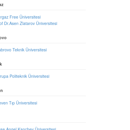
az
rgaz Free Üniversitesi
of Dr.Asen Zlatarov Üniversitesi
ovo
brovo Teknik Üniversitesi
k
rupa Politeknik Üniversitesi
en
even Tıp Üniversitesi
se Angel Kanchev Üniversitesi