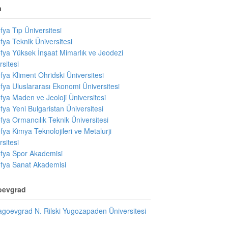
a
fya Tıp Üniversitesi
fya Teknik Üniversitesi
fya Yüksek İnşaat Mimarlık ve Jeodezi
rsitesi
fya Kliment Ohridski Üniversitesi
fya Uluslararası Ekonomi Üniversitesi
fya Maden ve Jeoloji Üniversitesi
fya Yeni Bulgaristan Üniversitesi
fya Ormancılık Teknik Üniversitesi
fya Kimya Teknolojileri ve Metalurji
rsitesi
fya Spor Akademisi
fya Sanat Akademisi
oevgrad
agoevgrad N. Rilski Yugozapaden Üniversitesi