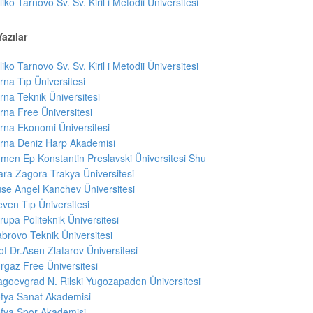
liko Tarnovo Sv. Sv. Kiril i Metodii Üniversitesi
azılar
liko Tarnovo Sv. Sv. Kiril i Metodii Üniversitesi
rna Tıp Üniversitesi
rna Teknik Üniversitesi
rna Free Üniversitesi
rna Ekonomi Üniversitesi
rna Deniz Harp Akademisi
men Ep Konstantin Preslavski Üniversitesi Shu
ara Zagora Trakya Üniversitesi
se Angel Kanchev Üniversitesi
even Tıp Üniversitesi
rupa Politeknik Üniversitesi
brovo Teknik Üniversitesi
of Dr.Asen Zlatarov Üniversitesi
rgaz Free Üniversitesi
agoevgrad N. Rilski Yugozapaden Üniversitesi
fya Sanat Akademisi
fya Spor Akademisi