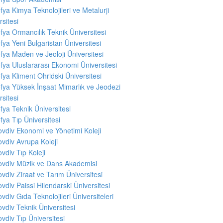
fya Kimya Teknolojileri ve Metalurji
rsitesi
fya Ormancılık Teknik Üniversitesi
fya Yeni Bulgaristan Üniversitesi
fya Maden ve Jeoloji Üniversitesi
fya Uluslararası Ekonomi Üniversitesi
fya Kliment Ohridski Üniversitesi
fya Yüksek İnşaat Mimarlık ve Jeodezi
rsitesi
fya Teknik Üniversitesi
fya Tıp Üniversitesi
ovdiv Ekonomi ve Yönetimi Koleji
ovdiv Avrupa Koleji
ovdiv Tıp Koleji
ovdiv Müzik ve Dans Akademisi
ovdiv Ziraat ve Tarım Üniversitesi
ovdiv Paissi Hilendarski Üniversitesi
ovdiv Gıda Teknolojileri Üniversiteleri
ovdiv Teknik Üniversitesi
ovdiv Tıp Üniversitesi