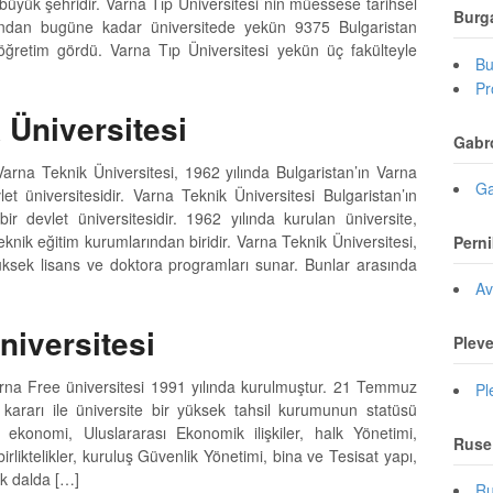
üyük şehridir. Varna Tıp Üniversitesi`nin müessese tarihsel
Burg
ndan bugüne kadar üniversitede yekün 9375 Bulgaristan
ğretim gördü. Varna Tıp Üniversitesi yekün üç fakülteyle
Bu
Pr
 Üniversitesi
Gabr
Varna Teknik Üniversitesi, 1962 yılında Bulgaristan’ın Varna
Ga
et üniversitesidir. Varna Teknik Üniversitesi Bulgaristan’ın
r devlet üniversitesidir. 1962 yılında kurulan üniversite,
eknik eğitim kurumlarından biridir. Varna Teknik Üniversitesi,
Perni
üksek lisans ve doktora programları sunar. Bunlar arasında
Av
niversitesi
Plev
rna Free üniversitesi 1991 yılında kurulmuştur. 21 Temmuz
Pl
 kararı ile üniversite bir yüksek tahsil kurumunun statüsü
l, ekonomi, Uluslararası Ekonomik ilişkiler, halk Yönetimi,
Ruse
 birliktelikler, kuruluş Güvenlik Yönetimi, bina ve Tesisat yapı,
k dalda […]
Ru