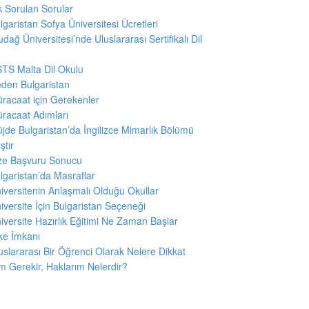
k Sorulan Sorular
lgaristan Sofya Üniversitesi Ücretleri
udağ Üniversitesi’nde Uluslararası Sertifikalı Dil
u
TS Malta Dil Okulu
den Bulgaristan
racaat için Gerekenler
racaat Adımları
jde Bulgaristan’da İngilizce Mimarlık Bölümü
ştır
ze Başvuru Sonucu
lgaristan’da Masraflar
iversitenin Anlaşmalı Olduğu Okullar
iversite İçin Bulgaristan Seçeneği
iversite Hazırlık Eğitimi Ne Zaman Başlar
ke İmkanı
uslararası Bir Öğrenci Olarak Nelere Dikkat
 Gerekir, Haklarım Nelerdir?