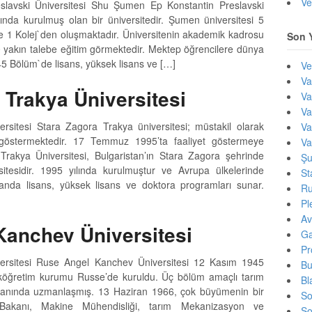
Ve
lavski Üniversitesi Shu Şumen Ep Konstantin Preslavski
lında kurulmuş olan bir üniversitedir. Şumen üniversitesi 5
 1 Kolej`den oluşmaktadır. Üniversitenin akademik kadrosu
Son Y
 yakın talebe eğitim görmektedir. Mektep öğrencilere dünya
 45 Bölüm`de lisans, yüksek lisans ve […]
Ve
Va
 Trakya Üniversitesi
Va
Va
rsitesi Stara Zagora Trakya üniversitesi; müstakil olarak
Va
 göstermektedir. 17 Temmuz 1995’ta faaliyet göstermeye
Va
Trakya Üniversitesi, Bulgaristan’ın Stara Zagora şehrinde
Şu
sitesidir. 1995 yılında kurulmuştur ve Avrupa ülkelerinde
St
 alanda lisans, yüksek lisans ve doktora programları sunar.
Ru
Pl
Av
Kanchev Üniversitesi
Ga
Pr
rsitesi Ruse Angel Kanchev Üniversitesi 12 Kasım 1945
Bu
eköğretim kurumu Russe’de kuruldu. Üç bölüm amaçlı tarım
Bl
lanında uzmanlaşmış. 13 Haziran 1966, çok büyümenin bir
So
 Bakanı, Makine Mühendisliği, tarım Mekanizasyon ve
So